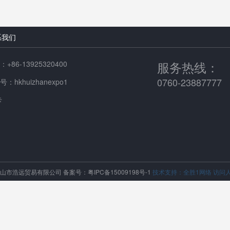
系我们
服务热线：
+86-13925320400
0760-23887777
：hkhuizhanexpo1
卡
中山市浩远贸易有限公司
备案号：粤IPC备15009198号-1
技术支持：全胜1网络
访问人