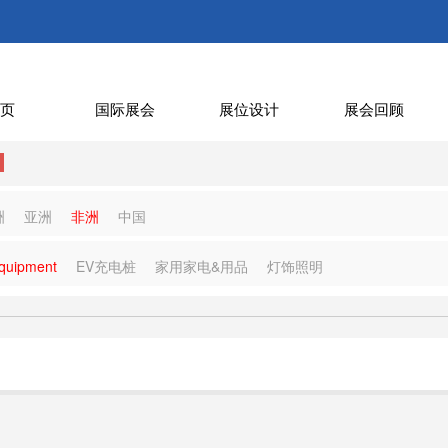
页
国际展会
展位设计
展会回顾
洲
亚洲
非洲
中国
quipment
EV充电桩
家用家电&用品
灯饰照明