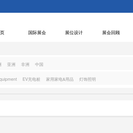
页
国际展会
展位设计
展会回顾
洲
亚洲
非洲
中国
quipment
EV充电桩
家用家电&用品
灯饰照明