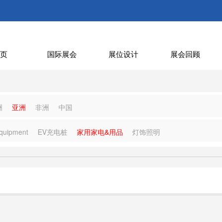
页
国际展会
展位设计
展会回顾
洲
亚洲
非洲
中国
quipment
EV充电桩
家用家电&用品
灯饰照明