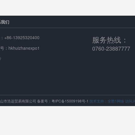
系我们
服务热线：
+86-13925320400
0760-23887777
：hkhuizhanexpo1
卡
中山市浩远贸易有限公司
备案号：粤IPC备15009198号-1
技术支持：全胜1网络
访问人