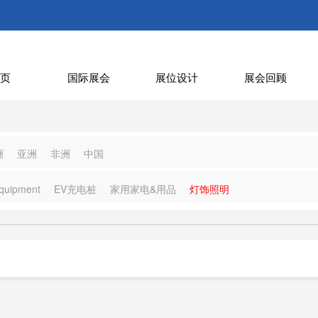
页
国际展会
展位设计
展会回顾
洲
亚洲
非洲
中国
quipment
EV充电桩
家用家电&用品
灯饰照明