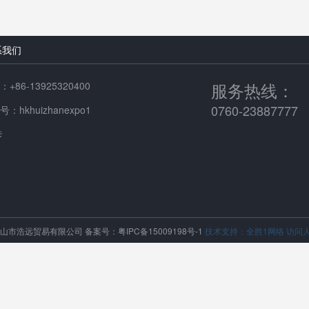
系我们
服务热线：
+86-13925320400
0760-23887777
：hkhuizhanexpo1
卡
中山市浩远贸易有限公司
备案号：粤IPC备15009198号-1
技术支持：全胜1网络
访问人