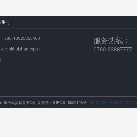
系我们
服务热线：
+86-13925320400
0760-23887777
：hkhuizhanexpo1
卡
中山市浩远贸易有限公司
备案号：粤IPC备15009198号-1
技术支持：全胜1网络
访问人