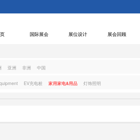
页
国际展会
展位设计
展会回顾
洲
亚洲
非洲
中国
quipment
EV充电桩
家用家电&用品
灯饰照明