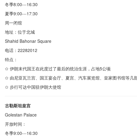
冬季
8:00---16:30
夏季
9:00---17:30
周一闭馆
地址：位于北城
Shahid Bahonar Square
电话：
22282012
特点：
✩
伊朗末代国王在此度过了最后的统治生涯，占地
5
公顷
✩
由尼亚瓦兰宫、国王宴会厅、夏宫、汽车展览馆、皇家图书馆等几
✩
步行可达中国驻伊朗大使馆
古勒斯坦皇宫
Golestan Palace
开放时间：
冬季
9:00---16:30