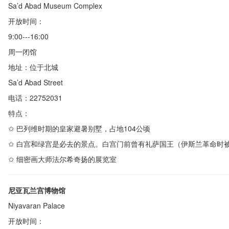
Sa’
d Abad Museum Complex
开放时间：
9:00---16:00
周一闭馆
地址：位于北城
Sa’
d Abad Street
电话：
22752031
特点：
✩
巴列维时期的皇家避暑别墅，占地
104
公顷
✩
白宫和绿宫是必去的景点。白宫门前曾有礼萨国王（伊斯兰革命时
✩
细密画大师法尔希奇扬的展览室
尼亚瓦兰宫博物馆
Niyavaran Palace
开放时间：