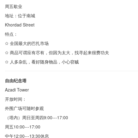
周五歇业
地址：位于南城
Khordad Street
特点：
✩
全国最大的巴扎市场
✩
商品可谓应有尽有，但因为太大，找寻起来很费功夫
✩
人多杂乱，看好随身物品，小心窃贼
自由纪念塔
Azadi Tower
开放时间：
外围广场可随时参观
（塔内）周日至周四
9:00---17:00
周五
10:00---17:00
中午
12:00---13:30
休息