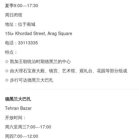
夏季
9:00---17:30
周日闭馆
地址：位于南城
خا15 Khordad Street, Arag Square
电话：
33113335
特点：
✩
凯加王朝统治时期德黑兰的中心
✩
由大理石宝座大殿、镜宫、艺术馆、观礼台、花园等部分组成
✩
步行可达德黑兰大巴扎
德黑兰大巴扎
Tehran Bazar
开放时间：
周六至周三
7:00---17:00
周四
7:00---12:00