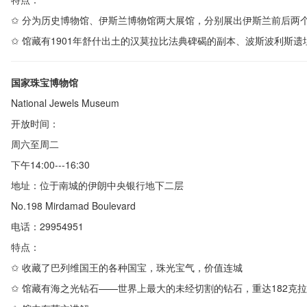
✩ 分为历史博物馆、伊斯兰博物馆两大展馆，分别展出伊斯兰前后两
✩
馆藏有
1901
年舒什出土的汉莫拉比法典碑碣的副本、波斯波利斯遗
国家珠宝博物馆
National Jewels Museum
开放时间：
周六至周二
下午
14:00---16:30
地址：位于南城的伊朗中央银行地下二层
No.198 Mirdamad Boulevard
电话：
29954951
特点：
✩
收藏了巴列维国王的各种国宝，珠光宝气，价值连城
✩ 馆藏有海之光钻石——世界上最大的未经切割的钻石，重达
182
克拉