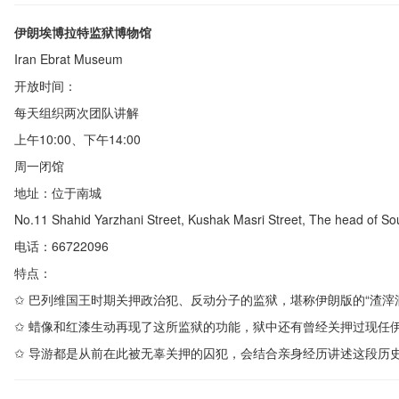
伊朗埃博拉特监狱博物馆
Iran Ebrat Museum
开放时间：
每天组织两次团队讲解
上午
10:00
、下午
14:00
周一闭馆
地址：位于南城
No.11 Shahid Yarzhani Street, Kushak Masri Street, The head of S
电话：
66722096
特点：
✩
巴列维国王时期关押政治犯、反动分子的监狱，堪称伊朗版的“渣滓
✩
蜡像和红漆生动再现了这所监狱的功能，狱中还有曾经关押过现任
✩
导游都是从前在此被无辜关押的囚犯，会结合亲身经历讲述这段历