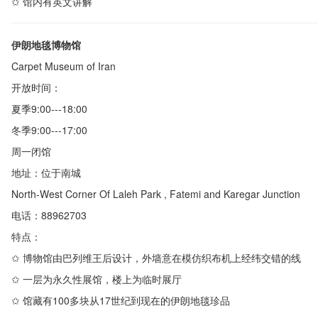
✩ 馆内有英文讲解
伊朗地毯博物馆
Carpet Museum of Iran
开放时间：
夏季
9:00---18:00
冬季
9:00---17:00
周一闭馆
地址：位于南城
North-West Corner Of Laleh Park , Fatemi and Karegar Junction
电话：
88962703
特点：
✩ 博物馆由巴列维王后设计，外墙意在模仿织布机上经纬交错的线
✩
一层为永久性展馆，楼上为临时展厅
✩
馆藏有
100
多块从
17
世纪到现在的伊朗地毯珍品