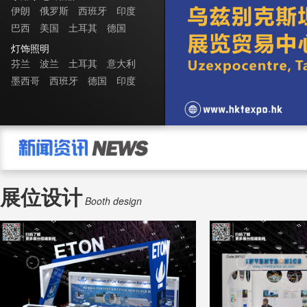
伊朗
俄罗斯
西班牙
印度
巴西
美国
土耳其
德国
灯饰照明
芬兰
波兰
土耳其
意大利
墨西哥
西班牙
德国
印度
展位设计
Booth design