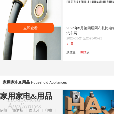
立即查看
2025年5月第四届阿布扎比电
汽车展
2025-05-21至2025-05-23
0
¥
浏览量：
1821
次
家用家电&用品
Household Appliances
家用家电&用品
Household
Appliances
伊朗
|
俄罗斯
|
西班牙
|
印度
|