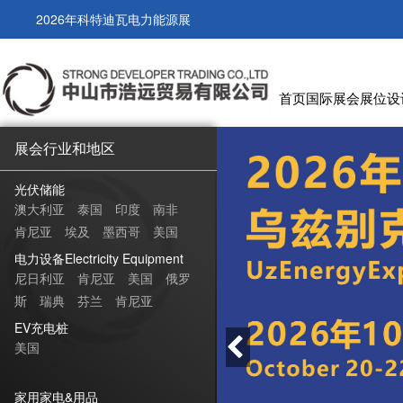
2026年科特迪瓦电力能源展
首页
国际展会
展位设
展会行业和地区
光伏储能
澳大利亚
泰国
印度
南非
肯尼亚
埃及
墨西哥
美国
意大利
希腊
电力设备Electricity Equipment
尼日利亚
肯尼亚
美国
俄罗
斯
瑞典
芬兰
肯尼亚
EV充电桩
美国
家用家电&用品