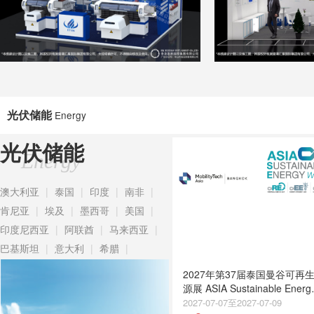
光伏储能
Energy
光伏储能
Energy
澳大利亚
|
泰国
|
印度
|
南非
|
肯尼亚
|
埃及
|
墨西哥
|
美国
|
印度尼西亚
|
阿联酋
|
马来西亚
|
巴基斯坦
|
意大利
|
希腊
|
2027年第37届泰国曼谷可再
源展 ASIA Sustainable Energ
Week
2027-07-07至2027-07-09