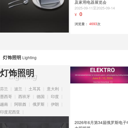
及家用电器展览会
2025-09-11至2025-09-14
0
¥
浏览量：
4693
次
灯饰照明
Lighting
灯饰照明
Lighting
芬兰
|
波兰
|
土耳其
|
意大利
|
墨西哥
|
西班牙
|
德国
|
印度
|
越南
|
阿联酋
|
俄罗斯
|
伊朗
|
印度尼西亚
|
2026年6月第34届俄罗斯电子