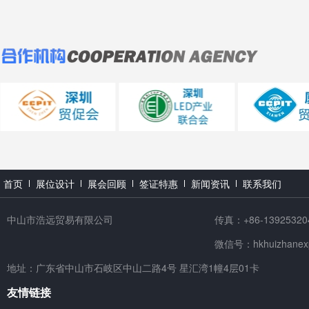
首页
展位设计
展会回顾
签证特惠
新闻资讯
联系我们
中山市浩远贸易有限公司
传真：+86-13925320
微信号：hkhuizhanex
地址：广东省中山市石岐区中山二路4号 星汇湾1幢4层01卡
友情链接