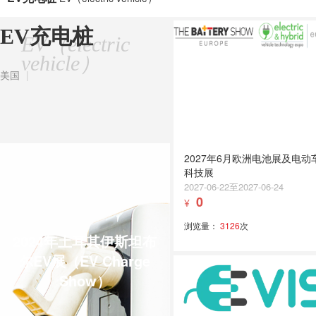
EV充电桩
EV（electric
vehicle）
美国
|
2027年6月欧洲电池展及电动
科技展
2027-06-22至2027-06-24
0
¥
浏览量：
3126
次
2024年土耳其伊斯坦布
尔EV展（EV Charge
Show）