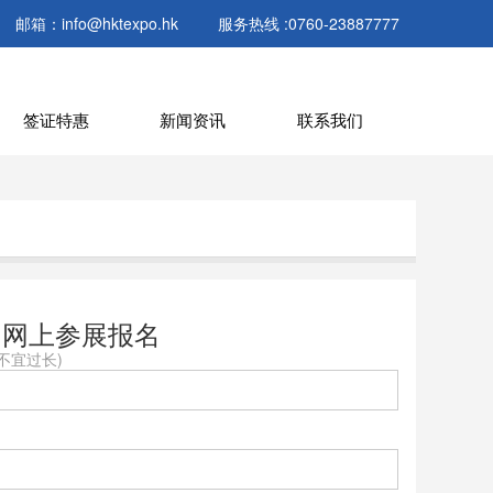
邮箱：info@hktexpo.hk
服务热线 :0760-23887777
签证特惠
新闻资讯
联系我们
网上参展报名
不宜过长)