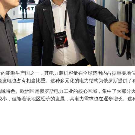
大的能源生产国之一，其电力装机容量在全球范围内占据重要地
能发电也占有相当比重。这种多元化的电力结构为俄罗斯提供了
地域特色。欧洲区是俄罗斯电力工业的核心区域，集中了大部分
较小，但随着该地区经济的发展，其电力需求也在逐步增长。这