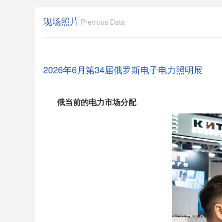
现场照片
Previous Data
2026年6月第34届俄罗斯电子电力照明展
俄
当前
的电力市场分配