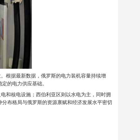
位。根据最新数据，俄罗斯的电力装机容量持续增
稳定的电力供应基础。
火电和核电设施；西伯利亚区则以水电为主，同时拥
种分布格局与俄罗斯的资源禀赋和经济发展水平密切