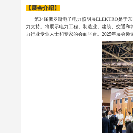
【
展会介绍
】
第
34
届俄罗斯电子电力照明展
ELEKTRO
是于东
力支持。将展示电力工程、制造业、建筑、交通和
力行业专业人士和专家的会面平台。
2025
年展会邀