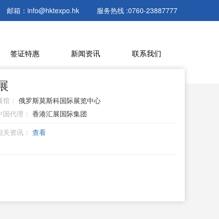
邮箱：info@hktexpo.hk
服务热线 :0760-23887777
签证特惠
新闻资讯
联系我们
展
展馆：
俄罗斯莫斯科国际展览中心
中国代理：
香港汇展国际集团
相关资讯：
查看