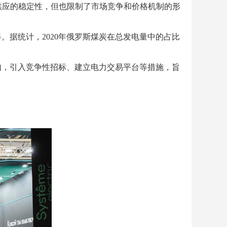
供应的稳定性，但也限制了市场竞争和价格机制的形
料。据统计，
2020
年俄罗斯煤炭在总发电量中的占比
如，引入竞争性招标、建立电力交易平台等措施，旨