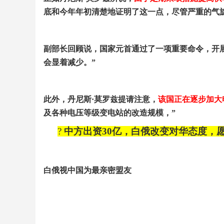
底和今年年初清楚地证明了这一点，尽管严重的气
副部长回顾说，国家元首通过了一项重要命令，开
会显着减少。
”
此外，丹尼斯
·
莫罗兹提请注意，
该国正在逐步加大
及各种电压等级变电站的改造规模，
”
?
中方出资
30
亿，白俄改变对华态度，
白俄视中国为最亲密盟友