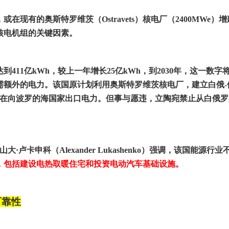
，或在现有的奥斯特罗维茨（
Ostravets
）核电厂（
2400MWe
）增
核电机组的关键因素。
达到
411
亿
kWh
，较上一年增长
25
亿
kWh
，到
2030
年，这一数字
需额外的电力。该国原计划利用奥斯特罗维茨核电厂，建立白俄
-
在向波罗的海国家出口电力。但事与愿违，立陶宛禁止从白俄罗
山大·卢卡申科（
Alexander Lukashenko
）强调，该国能源行业
，包括建设电热取暖住宅和投资电动汽车基础设施。
可靠性