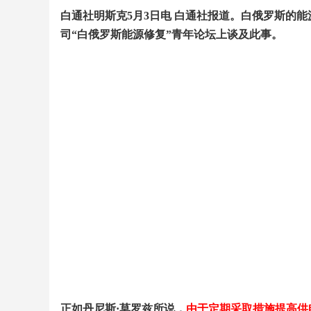
白通社明斯克
5
月
3
日电 白通社报道。白俄罗斯的
司
“
白俄罗斯能源修复
”
青年论坛上谈及此事。
正如丹尼斯
·
莫罗兹所说，
由于定期采取措施提高供