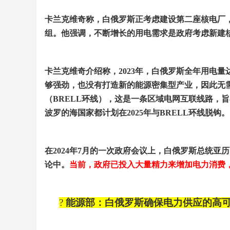
卡兰克维奇称，白俄罗斯正考虑建设第二座核电厂
组。他强调，不断增长的用电需求是政府考虑新建
卡兰克维奇介绍称，
2023
年，白俄罗斯全年用电量
够强劲，也没有打造新的能源密集型产业，因此无
（
BRELL
环线），这是一条区域电网互联线路，旨
波罗的海国家都计划在
2025
年与
BRELL
环线脱钩。
在
2024
年
7
月的一次政府会议上，白俄罗斯总统亚历
论中。
当前，政府已投入大量精力来增加电力消费
?
能源部：白俄罗斯确保电力供应的高