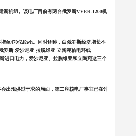
建新机组。该电厂目前有两台俄罗斯
VVER-1200
机
将增至
470
亿
Kwh
。
同时还
称，白俄罗斯经济增长不
俄罗斯
-
爱沙尼亚
-
拉脱维亚
-
立陶宛输电环线
斯进口电力，爱沙尼亚、拉脱维亚和立陶宛这三个
不会出现供过于求的局面，第二座核电厂事宜已在讨