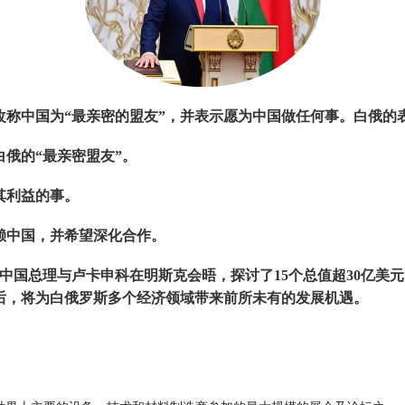
改称中国为
“
最亲密的盟友
”
，并表示愿为中国做任何事。白俄的
白俄的
“
最亲密盟友
”
。
其利益的事。
赖中国，并希望深化合作。
中国总理与卢卡申科在明斯克会晤，探讨了
15
个总值超
30
亿美元
后，将为白俄罗斯多个经济领域带来前所未有的发展机遇。