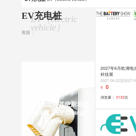
EV充电桩
EV（electric
vehicle）
美国
|
2027年6月欧洲
科技展
2027-06-22至2027-0
0
¥
浏览量：
3133
次
2024年土耳其伊斯坦布
尔EV展（EV Charge
Show）