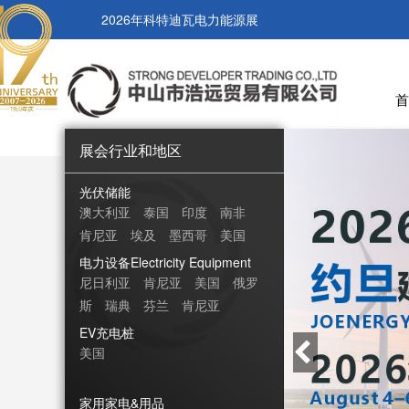
2026年科特迪瓦电力能源展
首
展会行业和地区
光伏储能
澳大利亚
泰国
印度
南非
肯尼亚
埃及
墨西哥
美国
意大利
希腊
电力设备Electricity Equipment
尼日利亚
肯尼亚
美国
俄罗
斯
瑞典
芬兰
肯尼亚
EV充电桩
美国
家用家电&用品