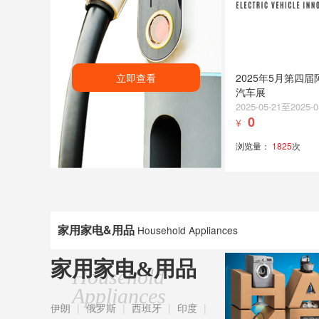
立即查看
2025年5月第四
汽车展
2025-05-21至2025-0
0
¥
浏览量：
1825
次
家用家电&用品
Household Appliances
家用家电&用品
Household
Appliances
伊朗
|
俄罗斯
|
西班牙
|
印度
|