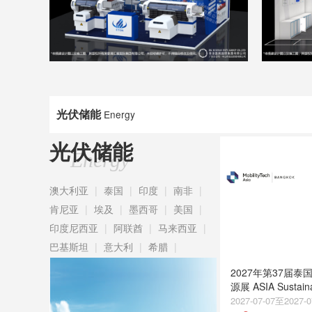
光伏储能
Energy
光伏储能
Energy
澳大利亚
|
泰国
|
印度
|
南非
|
肯尼亚
|
埃及
|
墨西哥
|
美国
|
印度尼西亚
|
阿联酋
|
马来西亚
|
巴基斯坦
|
意大利
|
希腊
|
2027年第37届
源展 ASIA Sustain
Week
2027-07-07至2027-0