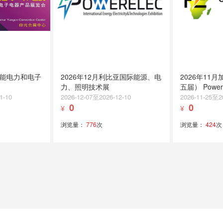
储能电力和电子
2026年12月利比亚国际能源、电
2026年11
力、照明技术展
五届） Power 
Expo
1-10
2026-12-07至2026-12-10
2026-11-25至2
0
0
¥
¥
浏览量：
776
次
浏览量：
424
次