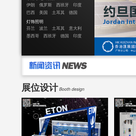
伊朗
俄罗斯
西班牙
印度
巴西
美国
土耳其
德国
灯饰照明
芬兰
波兰
土耳其
意大利
墨西哥
西班牙
德国
印度
展位设计
Booth design